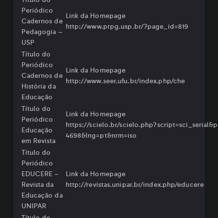
Periódico
Link da Homepage
Cadernos de
⁠http://www.prpg.usp.br/?page_id=819⁠
Pedagogia –
USP
Título do
Periódico
Link da Homepage
Cadernos de
http://www.seer.ufu.br/index.php/che
História da
Educação
Título do
Link da Homepage
Periódico
⁠https://scielo.br/scielo.php?script=sci_serial&
Educação
4698&lng=pt&nrm=iso⁠
em Revista
Título do
Periódico
EDUCERE –
Link da Homepage
Revista da
⁠http://revistas.unipar.br/index.php/educere⁠
Educação da
UNIPAR
Título do