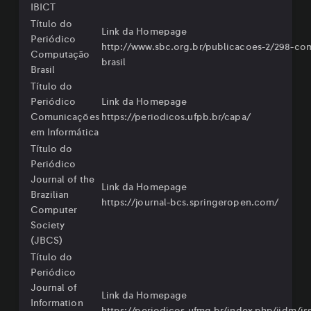
IBICT
Título do
Link da Homepage
Periódico
http://www.sbc.org.br/publicacoes-2/298-co
Computação
brasil
Brasil
Título do
Periódico
Link da Homepage
Comunicações
https://periodicos.ufpb.br/capa/
em Informática
Título do
Periódico
Journal of the
Link da Homepage
Brazilian
https://journal-bcs.springeropen.com/
Computer
Society
(JBCS)
Título do
Periódico
Journal of
Link da Homepage
Information
⁠https://periodicos.ufmg.br/index.php/jidm/is