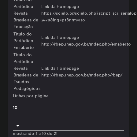
Periódico
Link da Homepage
Revista
⁠https://scielo.br/scielo.php?script=sci_serial&p
Brasileira de
2478&lng=pt&nrm=iso⁠
Educação
Título do
Link da Homepage
Periódico
http://rbep.inep.gov.br/index.php/emaberto
Em aberto
Título do
Periódico
Revista
Link da Homepage
Brasileira de
⁠http://rbep.inep.gov.br/index.php/rbep/⁠
Estudos
Pedagógicos
Linhas por página
10
mostrando 1 a 10 de 21