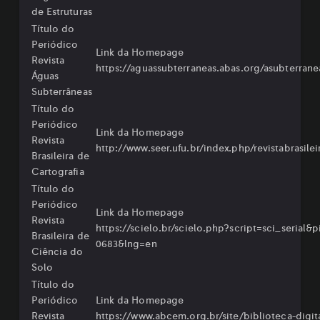
de Estruturas
Título do
Periódico
Link da Homepage
Revista
https://aguassubterraneas.abas.org/asubterrane
Águas
Subterrâneas
Título do
Periódico
Link da Homepage
Revista
http://www.seer.ufu.br/index.php/revistabrasilei
Brasileira de
Cartografia
Título do
Periódico
Link da Homepage
Revista
https://scielo.br/scielo.php?script=sci_serial&
Brasileira de
0683&lng=en
Ciência do
Solo
Título do
Periódico
Link da Homepage
Revista
⁠https://www.abcem.org.br/site/biblioteca-digita