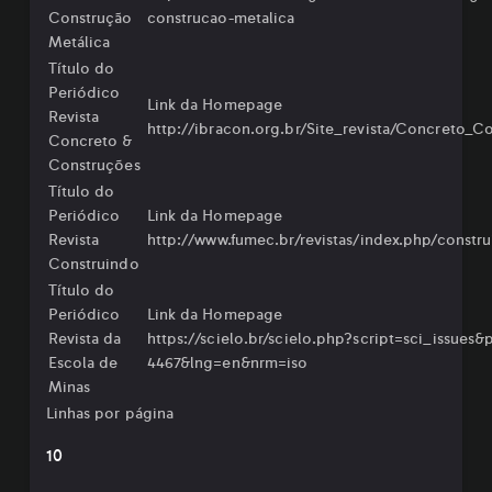
Construção
construcao-metalica⁠
Metálica
Título do
Periódico
Link da Homepage
Revista
http://ibracon.org.br/Site_revista/Concreto_C
Concreto &
Construções
Título do
Periódico
Link da Homepage
Revista
⁠http://www.fumec.br/revistas/index.php/constru
Construindo
Título do
Periódico
Link da Homepage
Revista da
https://scielo.br/scielo.php?script=sci_issues&
Escola de
4467&lng=en&nrm=iso
Minas
Linhas por página
10