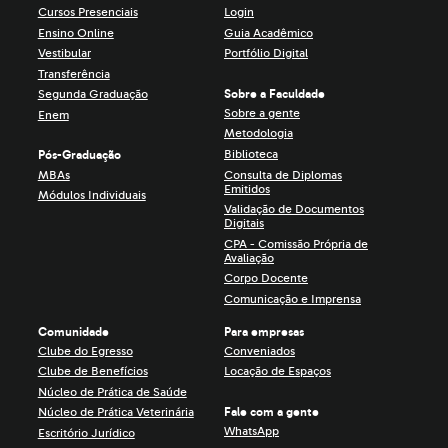
Cursos Presenciais
Login
Ensino Online
Guia Acadêmico
Vestibular
Portfólio Digital
Transferência
Sobre a Faculdade
Segunda Graduação
Sobre a gente
Enem
Metodologia
Biblioteca
Pós-Graduação
MBAs
Consulta de Diplomas
Emitidos
Módulos Individuais
Validação de Documentos
Digitais
CPA - Comissão Própria de
Avaliação
Corpo Docente
Comunicação e Imprensa
Comunidade
Para empresas
Clube do Egresso
Conveniados
Clube de Benefícios
Locação de Espaços
Núcleo de Prática de Saúde
Fale com a gente
Núcleo de Prática Veterinária
WhatsApp
Escritório Jurídico