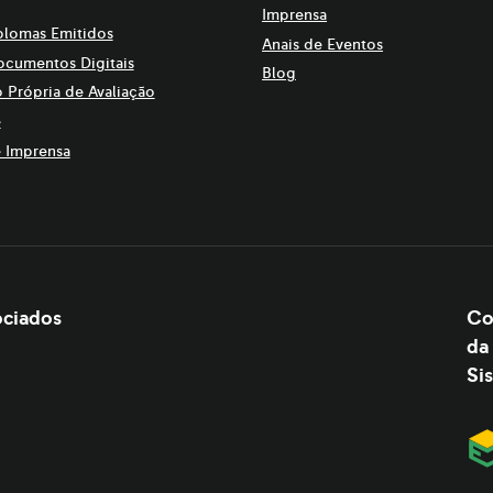
Imprensa
plomas Emitidos
Anais de Eventos
ocumentos Digitais
Blog
 Própria de Avaliação
e
 Imprensa
ciados
Co
da
Si